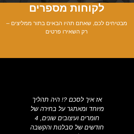
לקוחות מספרים
מבטיחים לכם, שאתם תהיו הבאים בתור ממליצים –
רק השאירו פרטים
 תהליך
רציתי להגיד לך תודה רבה על
בר
ירה של
הקיר המושלם שללא ספק
ה
חומרים ועיצובים שונים, 4
סגר לי את הפינה שהייתה
ה
והקשבה
חסרה לי בבית. פגשתי המון
ב