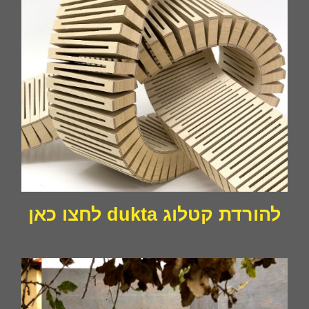
להורדת קטלוג dukta לחצו כאן